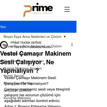
Yazı
Beyaz Eşya Arıza Nedenleri ve Çözüm
PRİME TEKNİK SERVİS
Beyaz Eşya Arıza Nedenleri ve Çözüm
17 Ara 2024
1 dakikada okunur
Vestel Çamaşır Makinem
Buzdolabı Arızaları
Sesli Çalışıyor , Ne
Çamaşır Makinesi Arızaları
Bulaşık Makinesi Arızaları
Yapmalıyım ?
Kombi Servisi
Vestel Çamaşır Makinem Sesli 
Beyaz Eşya Servisi
Çalışıyor, Ne Yapmalıyım?
Çamaşır makineniz sesli veya titreşimli 
ARÇELİK SERVİSİ
çalışıyor ise sorunun çözümü için 
Kurutma Makinesi
aşağıdaki adımları kontrol ediniz;
Adım 1; Pompa Filtresine Yabancı 