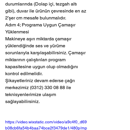
durumlarında (Dolap içi, tezgah altı 
gibi), duvar ile ürünün çevresinde en az 
2’şer cm mesafe bulunmalıdır.
Adım 4; Programa Uygun Çamaşır 
Yüklenmesi
Makineye aşırı miktarda çamaşır 
yüklendiğinde ses ve yürüme 
sorunlarıyla karşılaşabilirsiniz. Çamaşır 
miktarının çalıştırılan program 
kapasitesine uygun olup olmadığını 
kontrol edilmelidir.
Şikayetleriniz devam ederse çağrı 
merkezimiz (0312) 330 08 88 ile 
teknisyenlerimize ulaşım 
sağlayabilirsiniz.
https://video.wixstatic.com/video/a9c4f0_d69
b08cb6fa54b4baa74bce2f3479de1/480p/mp