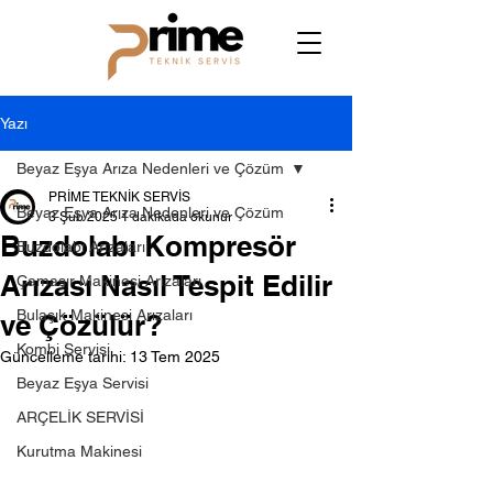
Yazı
Beyaz Eşya Arıza Nedenleri ve Çözüm
PRİME TEKNİK SERVİS
Beyaz Eşya Arıza Nedenleri ve Çözüm
3 Şub 2025
1 dakikada okunur
Buzdolabı Kompresör
Buzdolabı Arızaları
Arızası Nasıl Tespit Edilir
Çamaşır Makinesi Arızaları
Bulaşık Makinesi Arızaları
ve Çözülür?
Kombi Servisi
Güncelleme tarihi:
13 Tem 2025
Beyaz Eşya Servisi
ARÇELİK SERVİSİ
Kurutma Makinesi