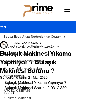
Yazı
Beyaz Eşya Arıza Nedenleri ve Çözüm
PRİME TEKNİK SERVİS
Beyaz Eşya Arıza Nedenleri ve Çözüm
15 Oca 2025
1 dakikada okunur
Bulaşık Makinesi Yıkama
Buzdolabı Arızaları
Yapmıyor ? Bulaşık
Çamaşır Makinesi Arızaları
Bulaşık Makinesi Arızaları
Makinesi Sorunu ?
Kombi Servisi
Güncelleme tarihi:
21 Mar 2025
Bulaşık Makinesi Yıkama Yapmıyor ? 
Beyaz Eşya Servisi
Bulaşık Makinesi Sorunu ? 0312 330 
ARÇELİK SERVİSİ
08 88
Kurutma Makinesi