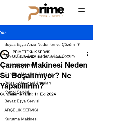
Yazı
Beyaz Eşya Arıza Nedenleri ve Çözüm
PRİME TEKNİK SERVİS
Beyaz Eşya Arıza Nedenleri ve Çözüm
25 Haz 2024
1 dakikada okunur
Çamaşır Makinesi Neden
Buzdolabı Arızaları
Su Boşaltmıyor? Ne
Çamaşır Makinesi Arızaları
Bulaşık Makinesi Arızaları
Yapabilirim?
Kombi Servisi
Güncelleme tarihi:
11 Eki 2024
Beyaz Eşya Servisi
ARÇELİK SERVİSİ
Kurutma Makinesi