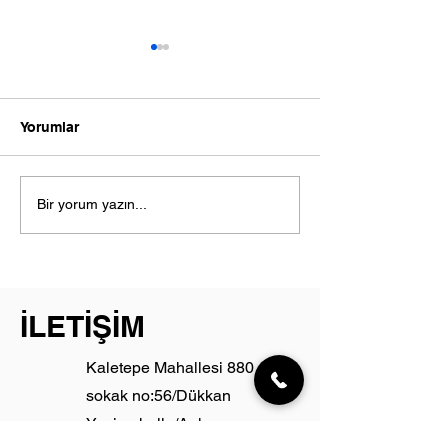
Yorumlar
Çamaşır Makinesi Neden
Çamaşır Makine
Bir yorum yazın...
Ses Yapıyor ?
: Yaygın Arızala
Çözümleri
İLETİŞİM
Kaletepe Mahallesi 880
sokak no:56/Dükkan
Yenimahalle/Ankara,