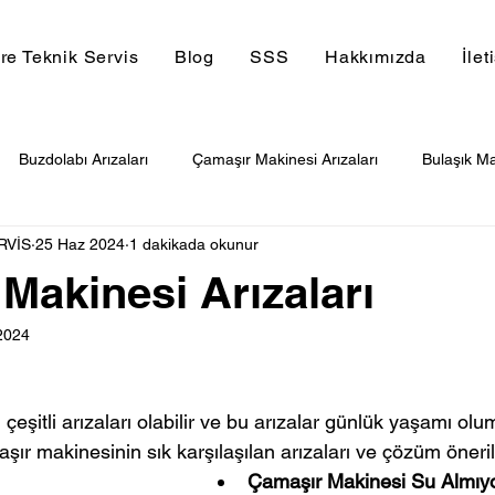
re Teknik Servis
Blog
SSS
Hakkımızda
İlet
Buzdolabı Arızaları
Çamaşır Makinesi Arızaları
Bulaşık Ma
RVİS
25 Haz 2024
1 dakikada okunur
isi
ARÇELİK SERVİSİ
Kurutma Makinesi
Makinesi Arızaları
2024
eşitli arızaları olabilir ve bu arızalar günlük yaşamı olu
maşır makinesinin sık karşılaşılan arızaları ve çözüm öneril
Çamaşır Makinesi Su Almıyo