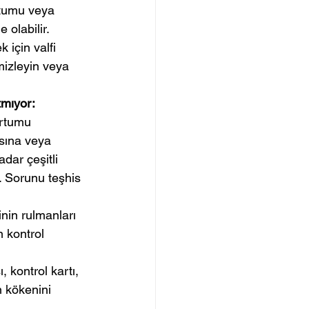
rtumu veya 
olabilir. 
için valfi 
mizleyin veya 
mıyor:
ortumu 
sına veya 
dar çeşitli 
. Sorunu teşhis 
nin rulmanları 
n kontrol 
kontrol kartı, 
 kökenini 