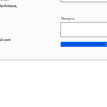
le/Ankara,
Mesajınız
il.com