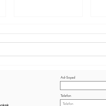
Çamaşır Makinesi Neden
Çama
Ses Yapıyor ?
Yayg
Çözü
Ad-Soyad
Telefon
sokak