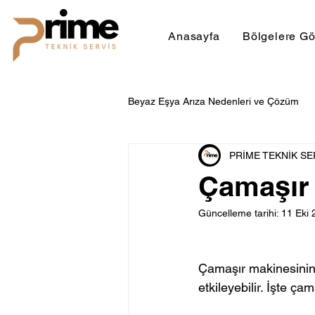
Anasayfa
Bölgelere Gö
Beyaz Eşya Arıza Nedenleri ve Çözüm
PRİME TEKNİK SE
Kombi Servisi
Beyaz Eşya Serv
Çamaşır 
Güncelleme tarihi:
11 Eki 
Çamaşır makinesinin ç
etkileyebilir. İşte ça