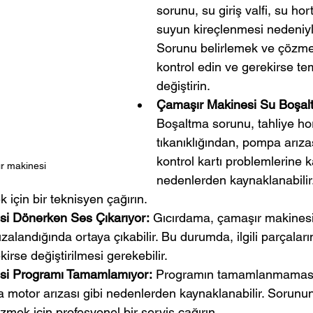
sorunu, su giriş valfi, su ho
suyun kireçlenmesi nedeniyle 
Sorunu belirlemek ve çözmek 
kontrol edin ve gerekirse te
değiştirin.
Çamaşır Makinesi Su Boşalt
Boşaltma sorunu, tahliye h
tıkanıklığından, pompa arıza
kontrol kartı problemlerine ka
r makinesi
nedenlerden kaynaklanabilir
için bir teknisyen çağırın.
i Dönerken Ses Çıkarıyor:
 Gıcırdama, çamaşır makinesi
ızalandığında ortaya çıkabilir. Bu durumda, ilgili parçaları
irse değiştirilmesi gerekebilir.
si Programı Tamamlamıyor:
 Programın tamamlanmaması, 
 motor arızası gibi nedenlerden kaynaklanabilir. Sorunun
zmek için profesyonel bir servis çağırın.