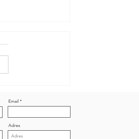
şır Makinesi Tamiri :
ın Arızalar ve
mleri
Email
Adres