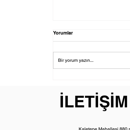
Yorumlar
Bir yorum yazın...
Bosch Çamaşır Makinesi
E18 Hatası
İLETİŞİM
Kaletepe Mahallesi 880 