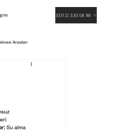
işim
(0312) 330 08 88
kinesi Arızaları
msuz 
eri:
r:
 Su alma 