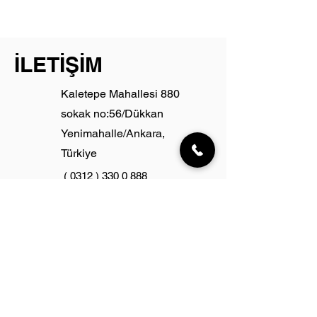
Çözümleri
İLETİŞİM
Kaletepe Mahallesi 880
sokak no:56/Dükkan
Yenimahalle/Ankara,
Türkiye
(
0312 ) 330 0 888
primeeteknikservis@gmail.com
Ad-Soyad
Email