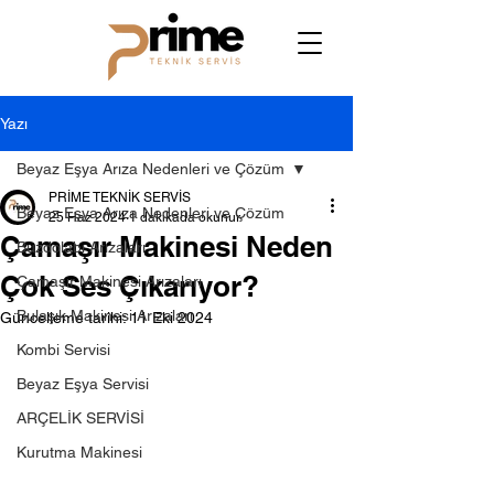
Yazı
Beyaz Eşya Arıza Nedenleri ve Çözüm
PRİME TEKNİK SERVİS
Beyaz Eşya Arıza Nedenleri ve Çözüm
25 Haz 2024
1 dakikada okunur
Çamaşır Makinesi Neden
Buzdolabı Arızaları
Çok Ses Çıkarıyor?
Çamaşır Makinesi Arızaları
Bulaşık Makinesi Arızaları
Güncelleme tarihi:
11 Eki 2024
Kombi Servisi
Beyaz Eşya Servisi
ARÇELİK SERVİSİ
Kurutma Makinesi