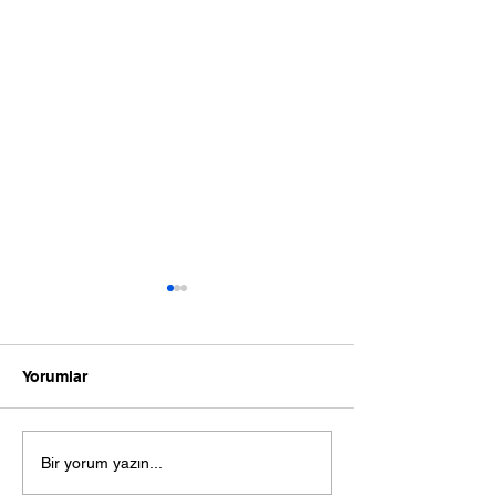
Yorumlar
Çamaşır Makinesi Neden
Çamaşır Makine
Bir yorum yazın...
Ses Yapıyor ?
: Yaygın Arızala