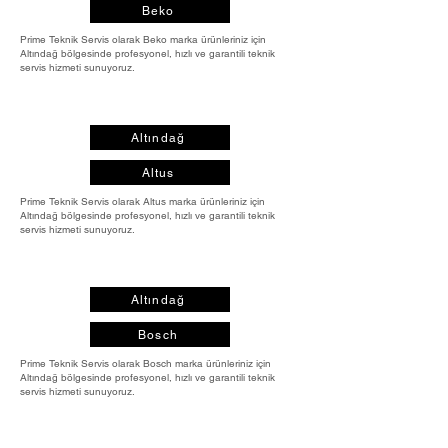
Beko
Prime Teknik Servis olarak Beko marka ürünleriniz için
Altındağ bölgesinde profesyonel, hızlı ve garantili teknik
servis hizmeti sunuyoruz.
Altındağ
Altus
Prime Teknik Servis olarak Altus marka ürünleriniz için
Altındağ bölgesinde profesyonel, hızlı ve garantili teknik
servis hizmeti sunuyoruz.
Altındağ
Bosch
Prime Teknik Servis olarak Bosch marka ürünleriniz için
Altındağ bölgesinde profesyonel, hızlı ve garantili teknik
servis hizmeti sunuyoruz.