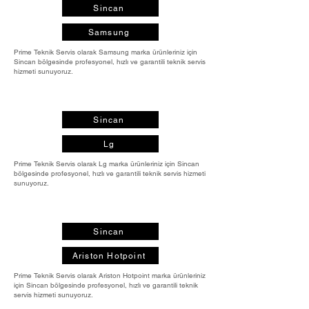
Sincan
Samsung
Prime Teknik Servis olarak Samsung marka ürünleriniz için
Sincan bölgesinde profesyonel, hızlı ve garantili teknik servis
hizmeti sunuyoruz.
Sincan
Lg
Prime Teknik Servis olarak Lg marka ürünleriniz için Sincan
bölgesinde profesyonel, hızlı ve garantili teknik servis hizmeti
sunuyoruz.
Sincan
Ariston Hotpoint
Prime Teknik Servis olarak Ariston Hotpoint marka ürünleriniz
için Sincan bölgesinde profesyonel, hızlı ve garantili teknik
servis hizmeti sunuyoruz.