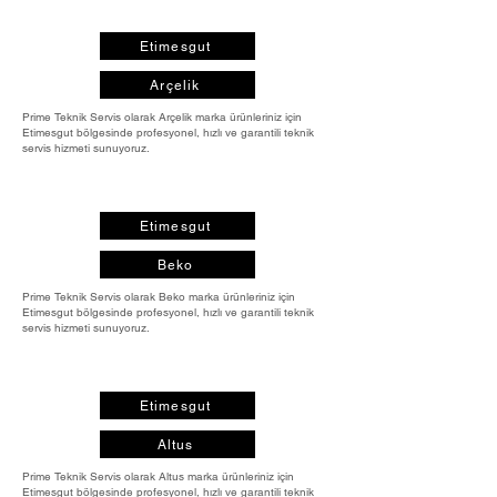
Etimesgut
Arçelik
Prime Teknik Servis olarak Arçelik marka ürünleriniz için
Etimesgut bölgesinde profesyonel, hızlı ve garantili teknik
servis hizmeti sunuyoruz.
Etimesgut
Beko
Prime Teknik Servis olarak Beko marka ürünleriniz için
Etimesgut bölgesinde profesyonel, hızlı ve garantili teknik
servis hizmeti sunuyoruz.
Etimesgut
Altus
Prime Teknik Servis olarak Altus marka ürünleriniz için
Etimesgut bölgesinde profesyonel, hızlı ve garantili teknik