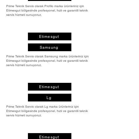
Prime Teknik Servis olarak Profilo marka ürünleriniz için
Etimesgut bölgesinde profesyonel, hızlı ve garantili teknik
servis hizmeti sunuyoruz.
Etimesgut
Samsung
Prime Teknik Servis olarak Samsung marka ürünleriniz için
Etimesgut bölgesinde profesyonel, hızlı ve garantili teknik
servis hizmeti sunuyoruz.
Etimesgut
Lg
Prime Teknik Servis olarak Lg marka ürünleriniz için
Etimesgut bölgesinde profesyonel, hızlı ve garantili teknik
servis hizmeti sunuyoruz.
Etimesgut