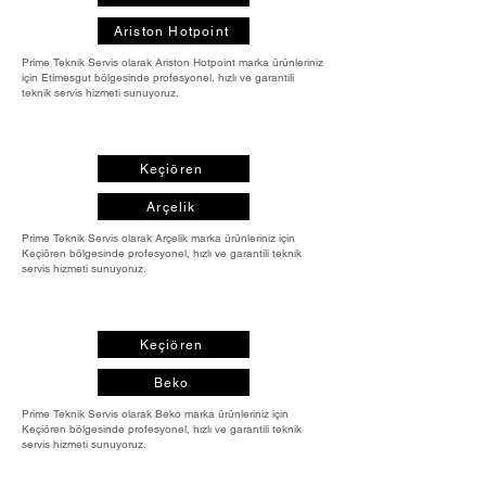
Ariston Hotpoint
Prime Teknik Servis olarak Ariston Hotpoint marka ürünleriniz
için Etimesgut bölgesinde profesyonel, hızlı ve garantili
teknik servis hizmeti sunuyoruz.
Keçiören
Arçelik
Prime Teknik Servis olarak Arçelik marka ürünleriniz için
Keçiören bölgesinde profesyonel, hızlı ve garantili teknik
servis hizmeti sunuyoruz.
Keçiören
Beko
Prime Teknik Servis olarak Beko marka ürünleriniz için
Keçiören bölgesinde profesyonel, hızlı ve garantili teknik
servis hizmeti sunuyoruz.