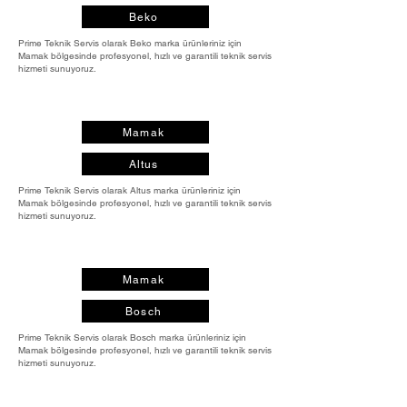
Beko
Prime Teknik Servis olarak Beko marka ürünleriniz için
Mamak bölgesinde profesyonel, hızlı ve garantili teknik servis
hizmeti sunuyoruz.
Mamak
Altus
Prime Teknik Servis olarak Altus marka ürünleriniz için
Mamak bölgesinde profesyonel, hızlı ve garantili teknik servis
hizmeti sunuyoruz.
Mamak
Bosch
Prime Teknik Servis olarak Bosch marka ürünleriniz için
Mamak bölgesinde profesyonel, hızlı ve garantili teknik servis
hizmeti sunuyoruz.