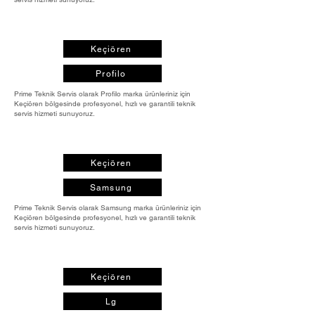
Keçiören
Profilo
Prime Teknik Servis olarak Profilo marka ürünleriniz için
Keçiören bölgesinde profesyonel, hızlı ve garantili teknik
servis hizmeti sunuyoruz.
Keçiören
Samsung
Prime Teknik Servis olarak Samsung marka ürünleriniz için
Keçiören bölgesinde profesyonel, hızlı ve garantili teknik
servis hizmeti sunuyoruz.
Keçiören
Lg