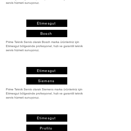
servis hizmeti sunuyoruz.
Etimesgut
Bosch
Prime Teknik Servis olarak Bosch marka ürünleriniz için
Etimesgut bölgesinde profesyonel, hızlı ve garantili teknik
servis hizmeti sunuyoruz.
Etimesgut
Siemens
Prime Teknik Servis olarak Siemens marka ürünleriniz için
Etimesgut bölgesinde profesyonel, hızlı ve garantili teknik
servis hizmeti sunuyoruz.
Etimesgut
Profilo