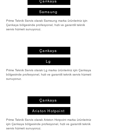
Çankaya
Samsung
Prime Teknik Servis olarak Samsung marka ürünleriniz için
Çankaya bölgesinde profesyonel, hızlı ve garantili teknik
servis hizmeti sunuyoruz.
Çankaya
Lg
Prime Teknik Servis olarak Lg marka ürünleriniz için Çankaya
bölgesinde profesyonel, hızlı ve garantili teknik servis hizmeti
sunuyoruz.
Çankaya
Ariston Hotpoint
Prime Teknik Servis olarak Ariston Hotpoint marka ürünleriniz
için Çankaya bölgesinde profesyonel, hızlı ve garantili teknik
servis hizmeti sunuyoruz.