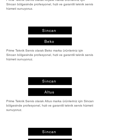
Sincan bölgesinde profesyonel, hızlı ve garantili teknik servis
hizmeti sunuyoruz.
Sincan
Beko
Prime Teknik Servis olarak Beko marka ürünleriniz için
Sincan bölgesinde profesyonel, hızlı ve garantili teknik servis
hizmeti sunuyoruz.
Sincan
Altus
Prime Teknik Servis olarak Altus marka ürünleriniz için Sincan
bölgesinde profesyonel, hızlı ve garantili teknik servis hizmeti
sunuyoruz.
Sincan