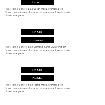
Bosch
Prime Teknik Servis olarak Bosch marka ürünleriniz için
Sincan bölgesinde profesyonel, hızlı ve garantili teknik servis
hizmeti sunuyoruz.
Sincan
Siemens
Prime Teknik Servis olarak Siemens marka ürünleriniz için
Sincan bölgesinde profesyonel, hızlı ve garantili teknik servis
hizmeti sunuyoruz.
Sincan
Profilo
Prime Teknik Servis olarak Profilo marka ürünleriniz için
Sincan bölgesinde profesyonel, hızlı ve garantili teknik servis
hizmeti sunuyoruz.