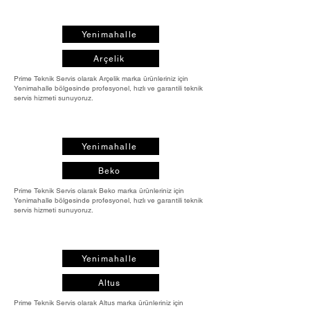
Yenimahalle
Arçelik
Prime Teknik Servis olarak Arçelik marka ürünleriniz için
Yenimahalle bölgesinde profesyonel, hızlı ve garantili teknik
servis hizmeti sunuyoruz.
Yenimahalle
Beko
Prime Teknik Servis olarak Beko marka ürünleriniz için
Yenimahalle bölgesinde profesyonel, hızlı ve garantili teknik
servis hizmeti sunuyoruz.
Yenimahalle
Altus
Prime Teknik Servis olarak Altus marka ürünleriniz için