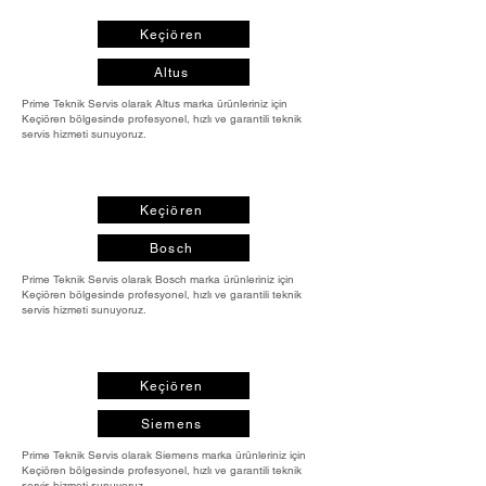
Keçiören
Altus
Prime Teknik Servis olarak Altus marka ürünleriniz için
Keçiören bölgesinde profesyonel, hızlı ve garantili teknik
servis hizmeti sunuyoruz.
Keçiören
Bosch
Prime Teknik Servis olarak Bosch marka ürünleriniz için
Keçiören bölgesinde profesyonel, hızlı ve garantili teknik
servis hizmeti sunuyoruz.
Keçiören
Siemens
Prime Teknik Servis olarak Siemens marka ürünleriniz için
Keçiören bölgesinde profesyonel, hızlı ve garantili teknik
servis hizmeti sunuyoruz.