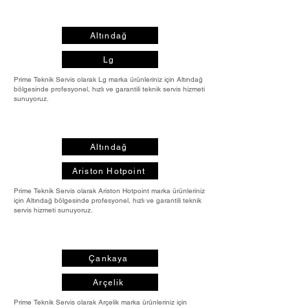
Altındağ
Lg
Prime Teknik Servis olarak Lg marka ürünleriniz için Altındağ
bölgesinde profesyonel, hızlı ve garantili teknik servis hizmeti
sunuyoruz.
Altındağ
Ariston Hotpoint
Prime Teknik Servis olarak Ariston Hotpoint marka ürünleriniz
için Altındağ bölgesinde profesyonel, hızlı ve garantili teknik
servis hizmeti sunuyoruz.
Çankaya
Arçelik
Prime Teknik Servis olarak Arçelik marka ürünleriniz için