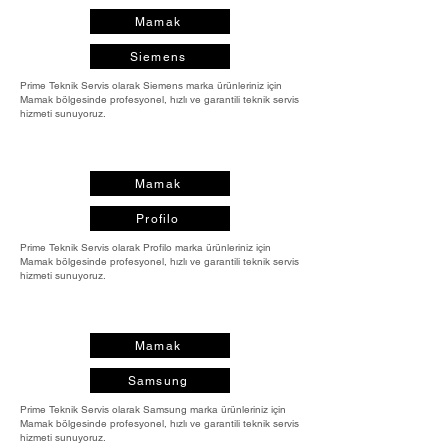
Mamak
Siemens
Prime Teknik Servis olarak Siemens marka ürünleriniz için
Mamak bölgesinde profesyonel, hızlı ve garantili teknik servis
hizmeti sunuyoruz.
Mamak
Profilo
Prime Teknik Servis olarak Profilo marka ürünleriniz için
Mamak bölgesinde profesyonel, hızlı ve garantili teknik servis
hizmeti sunuyoruz.
Mamak
Samsung
Prime Teknik Servis olarak Samsung marka ürünleriniz için
Mamak bölgesinde profesyonel, hızlı ve garantili teknik servis
hizmeti sunuyoruz.