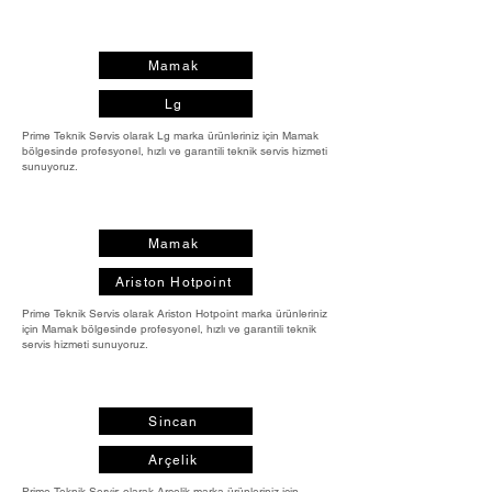
Mamak
Lg
Prime Teknik Servis olarak Lg marka ürünleriniz için Mamak
bölgesinde profesyonel, hızlı ve garantili teknik servis hizmeti
sunuyoruz.
Mamak
Ariston Hotpoint
Prime Teknik Servis olarak Ariston Hotpoint marka ürünleriniz
için Mamak bölgesinde profesyonel, hızlı ve garantili teknik
servis hizmeti sunuyoruz.
Sincan
Arçelik
Prime Teknik Servis olarak Arçelik marka ürünleriniz için