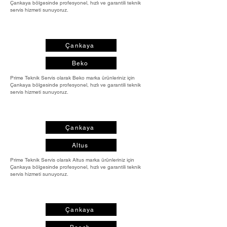
Çankaya bölgesinde profesyonel, hızlı ve garantili teknik
servis hizmeti sunuyoruz.
Çankaya
Beko
Prime Teknik Servis olarak Beko marka ürünleriniz için
Çankaya bölgesinde profesyonel, hızlı ve garantili teknik
servis hizmeti sunuyoruz.
Çankaya
Altus
Prime Teknik Servis olarak Altus marka ürünleriniz için
Çankaya bölgesinde profesyonel, hızlı ve garantili teknik
servis hizmeti sunuyoruz.
Çankaya