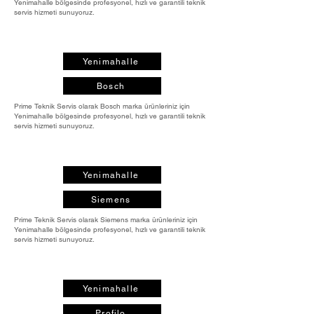
Yenimahalle bölgesinde profesyonel, hızlı ve garantili teknik
servis hizmeti sunuyoruz.
Yenimahalle
Bosch
Prime Teknik Servis olarak Bosch marka ürünleriniz için
Yenimahalle bölgesinde profesyonel, hızlı ve garantili teknik
servis hizmeti sunuyoruz.
Yenimahalle
Siemens
Prime Teknik Servis olarak Siemens marka ürünleriniz için
Yenimahalle bölgesinde profesyonel, hızlı ve garantili teknik
servis hizmeti sunuyoruz.
Yenimahalle
Profilo