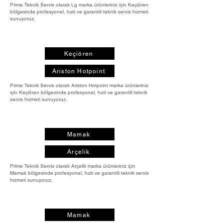
Prime Teknik Servis olarak Lg marka ürünleriniz için Keçiören
bölgesinde profesyonel, hızlı ve garantili teknik servis hizmeti
sunuyoruz.
Keçiören
Ariston Hotpoint
Prime Teknik Servis olarak Ariston Hotpoint marka ürünleriniz
için Keçiören bölgesinde profesyonel, hızlı ve garantili teknik
servis hizmeti sunuyoruz.
Mamak
Arçelik
Prime Teknik Servis olarak Arçelik marka ürünleriniz için
Mamak bölgesinde profesyonel, hızlı ve garantili teknik servis
hizmeti sunuyoruz.
Mamak